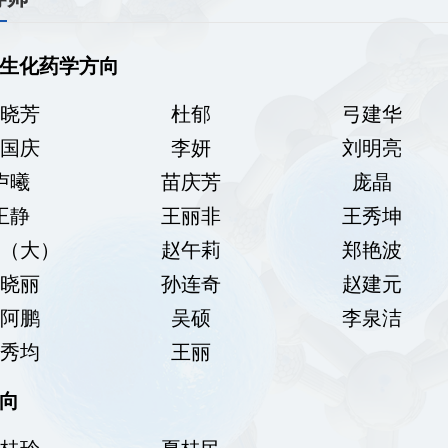
生化药学方向
晓芳
杜郁
弓建华
国庆
李妍
刘明亮
卢曦
苗庆芳
庞晶
王静
王丽非
王秀坤
（大）
赵午莉
郑艳波
晓丽
孙连奇
赵建元
阿鹏
吴硕
李泉洁
秀均
王丽
向