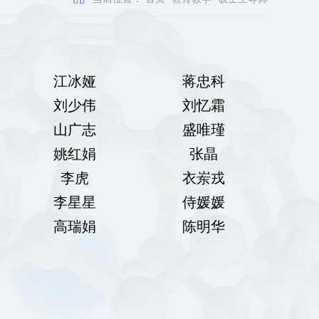
江冰娅
蒋忠科
刘少伟
刘忆霜
山广志
盛唯瑾
姚红娟
张晶
李虎
衣岽戎
李星星
侍媛媛
高瑞娟
陈明华