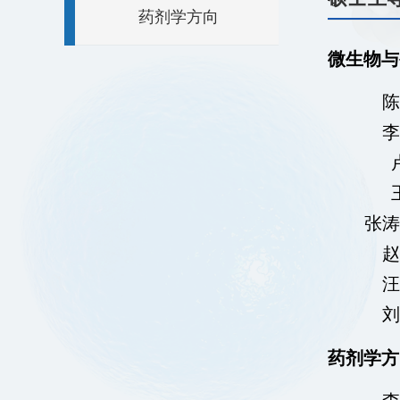
药剂学方向
微生物与
陈
李
张涛
赵
汪
刘
药剂学方