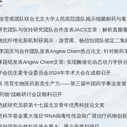
游雪甫团队联合北京大学人民医院团队揭示细菌耐药与毒力新机
究团队与张转研究团队合作发表JACS文章：解析真菌毒素eryt
物抗纤维化新机制获揭示：游雪甫、杨信怡团队锁定二氢杨梅
李国庆与合作团队发表Angew Chem热点论文: 针对耐药革
题组发表Angew Chem文章: 实现酶催化动态动力学拆分
学会抗生素专业委员会2024年学术大会在成都召开
新 培育生物医药新质生产力——第三届中国药学事业发展大
物药物”战略研讨会议顺利召开
艳妮研究员获第十七届北京青年优秀科技论文奖
然科学基金重大项目“RNA病毒性传染病广谱治疗药物创新基
获批国家自然科学基金重大、重点等类别项目