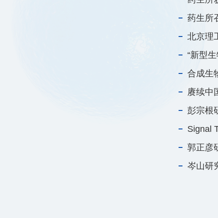
药生所
北京理
“新型
合成生
赓续中
彭宗根研究
Signal 
郭正彦
岑山研究