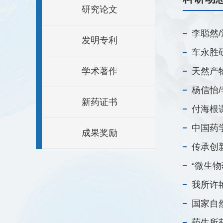
研究论文
李聪然/
发明专利
车永胜研
学术著作
天然产
杨信怡/
新药证书
付海根课
中国药
成果奖励
传承创
“微生
我所许
国家自
药生所