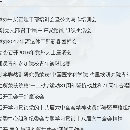
举办中层管理干部培训会暨公文写作培训会
制剂党支部召开“民主评议党员”组织生活会
举办2017年离退休干部新春团拜会
党委召开2016年党外人士座谈会
团员青年参加院校青年篮球比赛
贺李聪然副研究员荣获“中国医学科学院-梅里埃研究院青年
所荣获院校“一二•九”运动81周年暨抗战胜利71周年合唱比
召开工会干部座谈会
召开学习贯彻党的十八届六中全会精神动员部署暨严格组织
党委中心组和纪委会专题学习贯彻十八届六中全会精神
召开“青年与研究所共成长”团学工作会