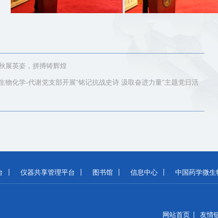
秋展英姿，拼搏铸辉煌
生物化学-代谢党支部开展“铭记抗战史诗 汲取奋进力量”主题党日活
台
仪器共享管理平台
图书馆
信息中心
中国药学微生
网站首页
友情