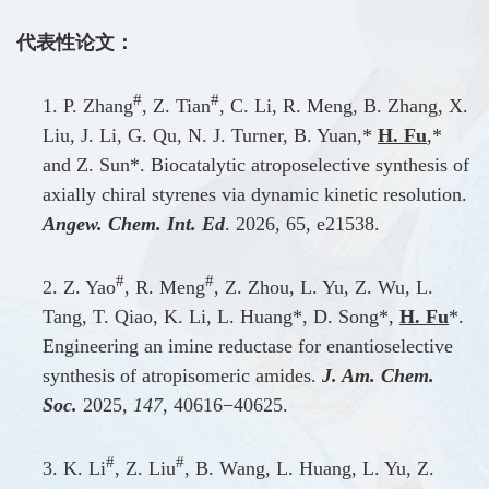
代表性论文：
#
#
1. P. Zhang
, Z. Tian
, C. Li, R. Meng, B. Zhang, X.
Liu, J. Li, G. Qu, N. J. Turner, B. Yuan,*
H. Fu
,*
and Z. Sun*. Biocatalytic atroposelective synthesis of
axially chiral styrenes via dynamic kinetic resolution.
Angew. Chem. Int. Ed
. 2026, 65, e21538.
#
#
2. Z. Yao
, R. Meng
, Z. Zhou, L. Yu, Z. Wu, L.
Tang, T. Qiao, K. Li, L. Huang*, D. Song*,
H. Fu
*.
Engineering an imine reductase for enantioselective
synthesis of atropisomeric amides.
J. Am. Chem.
Soc.
2025,
147
, 40616−40625.
#
#
3. K. Li
, Z. Liu
, B. Wang, L. Huang, L. Yu, Z.