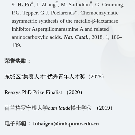
#
#
#
9.
H. Fu
, J. Zhang
, M. Saifuddin
, G. Cruiming,
P.G. Tepper, G.J. Poelarends*. Chemoenzymatic
asymmetric synthesis of the metallo-β-lactamase
inhibitor Aspergillomarasmine A and related
aminocarboxylic acids.
Nat. Catal.
, 2018, 1, 186–
189.
荣誉奖励：
东城区“集贤人才”优秀青年人才奖（2025）
Reaxys PhD Prize Finalist （2020）
荷兰格罗宁根大学
cum laude
博士学位
（2019）
电子邮箱：
fuhaigen@imb.pumc.edu.cn