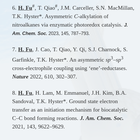
#
#
6.
H. Fu
, T. Qiao
, J.M. Carceller, S.N. MacMillan,
T.K. Hyster*. Asymmetric
C
-alkylation of
nitroalkanes via enzymatic photoredox catalysis.
J.
Am. Chem. Soc.
2023, 145, 787–793.
7.
H. Fu
, J. Cao, T. Qiao, Y. Qi, S.J. Charnock, S.
3
3
Garfinkle, T.K. Hyster*. An asymmetric
sp
–
sp
cross-electrophile coupling using ‘ene’-reductases.
Nature
2022, 610, 302–307.
8.
H. Fu
, H. Lam, M. Emmanuel, J.H. Kim, B.A.
Sandoval, T.K. Hyster*. Ground state electron
transfer as an initiation mechanism for biocatalytic
C–C bond forming reactions.
J. Am. Chem. Soc.
2021,
143, 9622–9629.