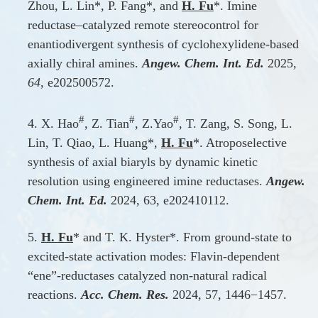
Zhou, L. Lin*, P. Fang*, and
H. Fu
*. Imine
reductase–catalyzed remote stereocontrol for
enantiodivergent synthesis of cyclohexylidene-based
axially chiral amines.
Angew. Chem. Int. Ed.
2025,
64
, e202500572.
#
#
#
4. X. Hao
, Z. Tian
, Z.Yao
, T. Zang, S. Song, L.
Lin, T. Qiao, L. Huang*,
H. Fu
*. Atroposelective
synthesis of axial biaryls by dynamic kinetic
resolution using engineered imine reductases.
Angew.
Chem. Int. Ed.
2024, 63, e202410112.
5.
H. Fu
* and T. K. Hyster*. From ground-state to
excited-state activation modes: Flavin-dependent
“ene”-reductases catalyzed non-natural radical
reactions.
Acc. Chem. Res.
2024, 57, 1446−1457.