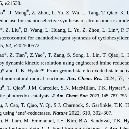
5, e21538.
#
#
ao
, R. Meng
, Z. Zhou, L. Yu, Z. Wu, L. Tang, T. Qiao, K.
eductase for enantioselective synthesis of atropisomeric amid
#
#
i
, Z. Liu
, B. Wang, L. Huang, L. Yu, Z. Zhou, L. Lin*, P. 
stereocontrol for enantiodivergent synthesis of cyclohexylide
5,
64
, e202500572.
#
#
#
ao
, Z. Tian
, Z.Yao
, T. Zang, S. Song, L. Lin, T. Qiao, L
 by dynamic kinetic resolution using engineered imine reducta
u
* and T. K. Hyster*. From ground-state to excited-state act
ed non-natural radical reactions.
Acc. Chem. Res.
2024, 57, 
#
#
u
, T. Qiao
, J.M. Carceller, S.N. MacMillan, T.K. Hyster*
ic photoredox catalysis.
J. Am. Chem. Soc.
2023, 145, 787–793.
u
, J. Cao, T. Qiao, Y. Qi, S.J. Charnock, S. Garfinkle, T.K.
g using ‘ene’-reductases.
Nature
2022, 610, 302–307.
u
, H. Lam, M. Emmanuel, J.H. Kim, B.A. Sandoval, T.K. Hyste
sm for biocatalytic C–C bond forming reactions.
J. Am. Che