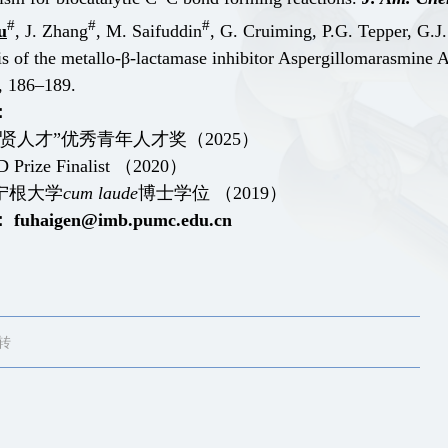
#
#
#
u
, J. Zhang
, M. Saifuddin
, G. Cruiming, P.G. Tepper, G.
is of the metallo-β-lactamase inhibitor Aspergillomarasmine 
, 186–189.
：
贤人才”优秀青年人才奖（2025）
D Prize Finalist （2020）
宁根大学
cum laude
博士学位
（2019）
：
fuhaigen@imb.pumc.edu.cn
转