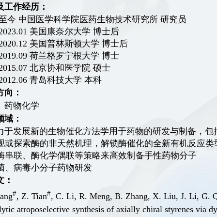
及工作经历：
至今
中国医学科学院医药生物技术研究所
研究员
 2023.01
美国康奈尔大学
博士后
 2020.12
美国普林斯顿大学
博士后
 2019.09
荷兰格罗宁根大学
博士
 2015.07
北京协和医学院
硕士
 2012.06
青岛科技大学
本科
方向：
、药物化学
领域：
力于发展新的生物催化方法学用于药物的研发与制备，包
现或探索酶的非天然机理，解锁酶催化的全新有机反应类
酶串联、酶化学偶联等策略来高效制备手性药物分子
菌、病毒小分子药物研发
文：
#
#
hang
, Z. Tian
, C. Li, R. Meng, B. Zhang, X. Liu, J. Li, G. 
ytic atroposelective synthesis of axially chiral styrenes via 