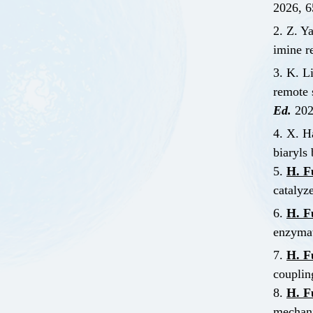
2026, 6
2. Z. Y
imine r
3. K. L
remote 
Ed.
202
4. X. H
biaryls
5.
H. F
catalyz
6.
H. F
enzymat
7.
H. F
couplin
8.
H. F
mechani