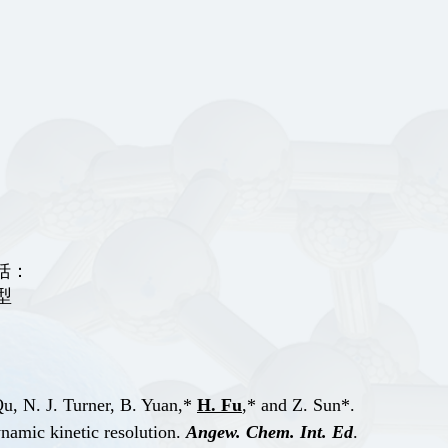
括：
型
Qu, N. J. Turner, B. Yuan,*
H. Fu
,* and Z. Sun*.
dynamic kinetic resolution.
Angew. Chem. Int. Ed
.