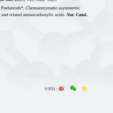
J. Poelarends*. Chemoenzymatic asymmetric
A and related aminocarboxylic acids.
Nat. Catal.
,
分享到：