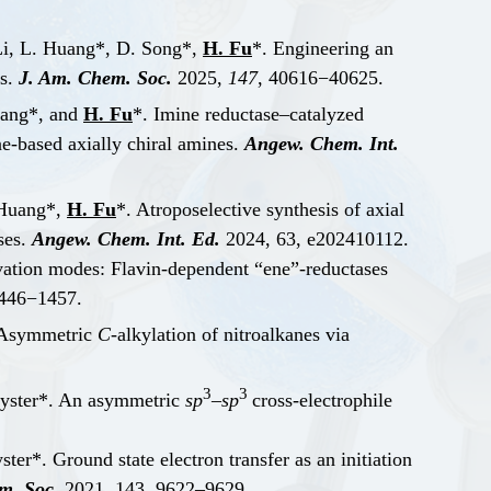
 Li, L. Huang*, D. Song*,
H. Fu
*. Engineering an
es.
J. Am. Chem. Soc.
2025,
147
, 40616−40625.
Fang*, and
H. Fu
*. Imine reductase–catalyzed
ne-based axially chiral amines.
Angew. Chem. Int.
. Huang*,
H. Fu
*. Atroposelective synthesis of axial
ses.
Angew. Chem. Int. Ed.
2024, 63, e202410112.
ivation modes: Flavin-dependent “ene”-reductases
1446−1457.
. Asymmetric
C
-alkylation of nitroalkanes via
3
3
 Hyster*. An asymmetric
sp
–
sp
cross-electrophile
r*. Ground state electron transfer as an initiation
m. Soc.
2021,
143, 9622–9629.